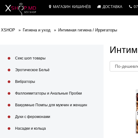
МАГАЗИН
КИШИНЁВ
ДОСТАВКА
07
XSHOP
Гигиена и уход
Интимная гигиена / Ирригаторы
Интим
Секс шоп товары
Эротическое Бельё
Вибраторы
Фаллоимитаторы и Анальные Пробки
Вакуумные Помпы для мужчин и женщин
Духи с феромонами
Насадки и кольца