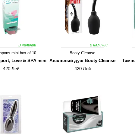
В наличии
В наличии
mpons mini box of 10
Booty Cleanse
ort, Love & SPA mini
Анальный душ Booty Cleanse
Tампо
420 Лей
420 Лей