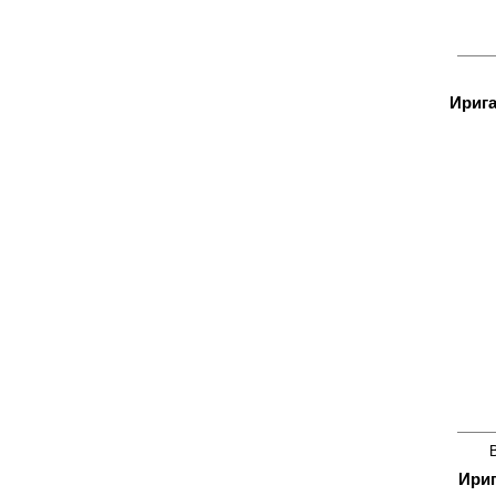
Ирига
Ириг