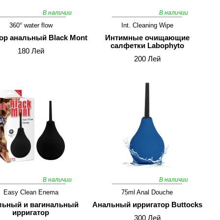
В наличии
В наличии
360° water flow
Int. Cleaning Wipe
ор анальный Black Mont
Интимные очищающие
салфетки Labophyto
180 Лей
200 Лей
В наличии
В наличии
Easy Clean Enema
75ml Anal Douche
льный и вагинальный
Анальный ирригатор Buttocks
ирригатор
300 Лей