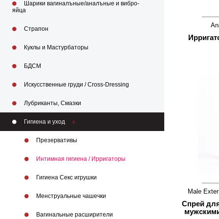
Шарики вагиналъные/аналъные и вибро-
яйца
An
Страпон
Ирригат
Куклы и Мастурбаторы
БДСМ
Искусственные груди / Cross-Dressing
Лубриканты, Смазки
Гигиена и уход
Презервативы
Интимная гигиена / Ирригаторы
Гигиена Секс игрушки
Male Exter
Менструальные чашечки
Спрей для
мужскими
Вагинальные расширители