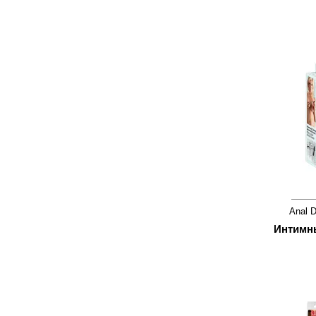
Anal 
Интимны