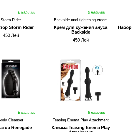
В наличии
В наличии
Storm Rider
Backside anal tightening cream
тор Storm Rider
Крем для сужения ануса
Набор
Backside
450 Лей
450 Лей
В наличии
В наличии
Body Cleanser
Teasing Enema Play Attachment
атор Renegade
Клизма Teasing Enema Play