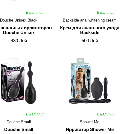
В наличии
В наличии
Douche Unisex Black
Backside anal whitening cream
 анальных ирригаторов
Крем для анального ухода
Douche Unisex
Backside
480 Лей
500 Лей
В наличии
В наличии
Douche Small
Shower Me
Douche Small
Ирригатор Shower Me