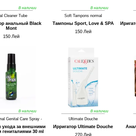
В наличии
В наличии
al Cleaner Tube
Soft Tampons normal
ор анальный Black
Тампоны Sport, Love & SPA
Иригат
Mont
150 Лей
150 Лей
В наличии
В наличии
nal Genital Care Spray -
Ultimate Douche
 ухода за внешними
Ирригатор Ultimate Douche
Ана
 гениталиями 30 ml
270 Лей