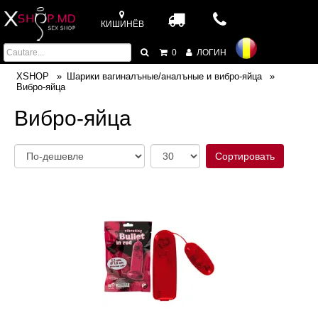
КИШИНЁВ
0
ЛОГИН
XSHOP
Шарики вагиналъные/аналъные и вибро-яйца
Вибро-яйца
Вибро-яйца
Сортировать