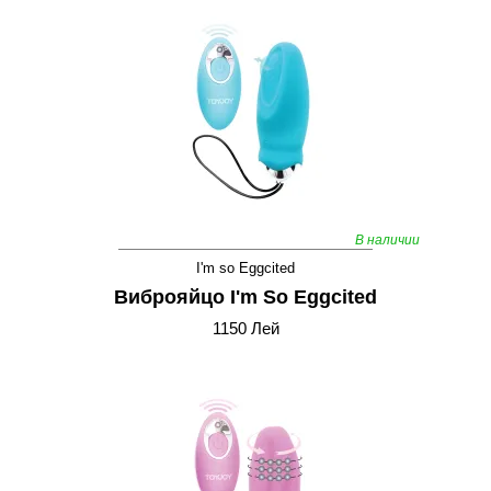
В наличии
I'm so Eggcited
Виброяйцо I'm So Eggcited
1150 Лей