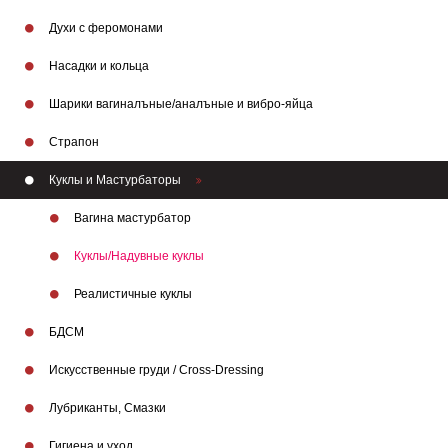
Духи с феромонами
Насадки и кольца
Шарики вагиналъные/аналъные и вибро-яйца
Страпон
Куклы и Мастурбаторы
Вагина мастурбатор
Куклы/Надувные куклы
Реалистичные куклы
БДСМ
Искусственные груди / Cross-Dressing
Лубриканты, Смазки
Гигиена и уход