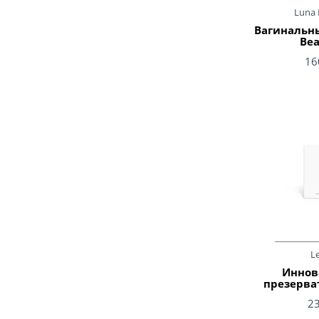
Luna 
Вагинальн
Bea
16
L
Иннов
презерва
2