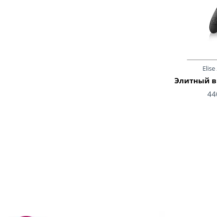
Elise
Элитный ви
44