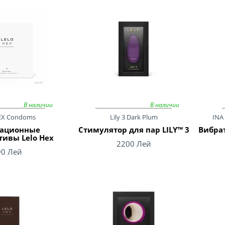
В наличии
В наличии
EX Condoms
Lily 3 Dark Plum
INA 
ационные
Стимулятор для пар LILY™ 3
Вибрат
тивы Lelo Hex
2200 Лей
90 Лей