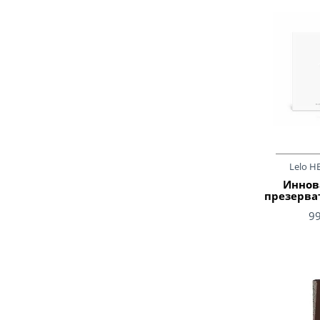
Lelo H
Иннов
презерва
9