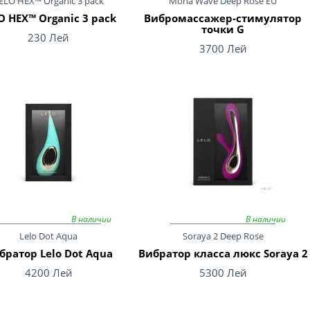
ELO HEX™ Organic 3 pack
Mona Wave Deep Rose EU
O HEX™ Organic 3 pack
Вибромассажер-стимулятор
точки G
230 Лей
3700 Лей
В наличии
В наличии
Lelo Dot Aqua
Soraya 2 Deep Rose
братор Lelo Dot Aqua
Вибратор класса люкс Soraya 2
4200 Лей
5300 Лей