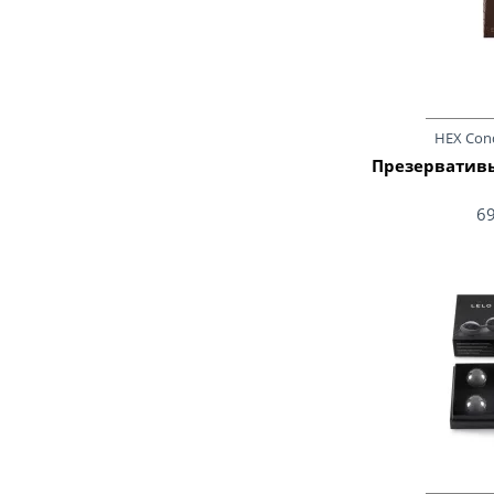
HEX Con
Презервативы
6