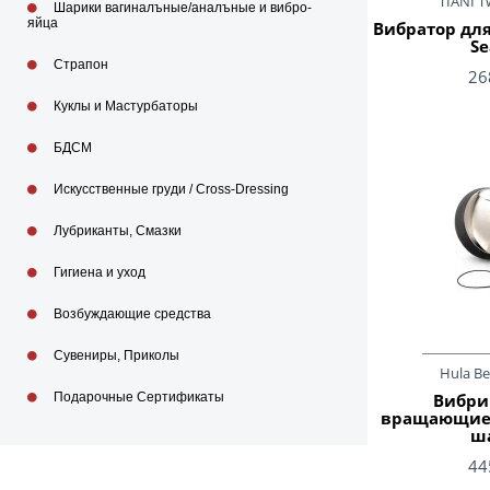
TIANI T
Шарики вагиналъные/аналъные и вибро-
яйца
Вибратор для
S
Страпон
26
Куклы и Мастурбаторы
БДСМ
Искусственные груди / Cross-Dressing
Лубриканты, Смазки
Гигиена и уход
Возбуждающие средства
Сувениры, Приколы
Hula Be
Подарочные Сертификаты
Вибри
вращающиес
ш
44