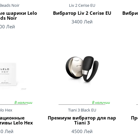
Beads Noir
Liv 2 Cerise EU
ые шарики Lelo
Вибратор Liv 2 Cerise EU
Вибри
ds Noir
3400 Лей
00 Лей
В наличии
В наличии
elo Hex
Tiani 3 Black EU
ационные
Премиум вибратор для пар
Пр
тивы Lelo Hex
Tiani 3
30 Лей
4500 Лей