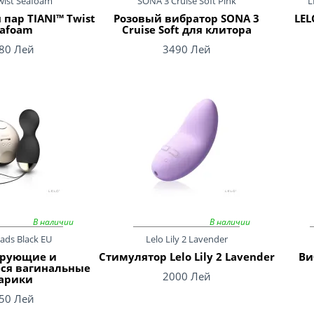
wist Seafoam
SONA 3 Cruise Soft Pink
L
 пар TIANI™ Twist
Розовый вибратор SONA 3
LEL
eafoam
Cruise Soft для клитора
80 Лей
3490 Лей
В наличии
В наличии
ads Black EU
Lelo Lily 2 Lavender
рующие и
Стимулятор Lelo Lily 2 Lavender
Ви
я вагинальные
2000 Лей
арики
50 Лей