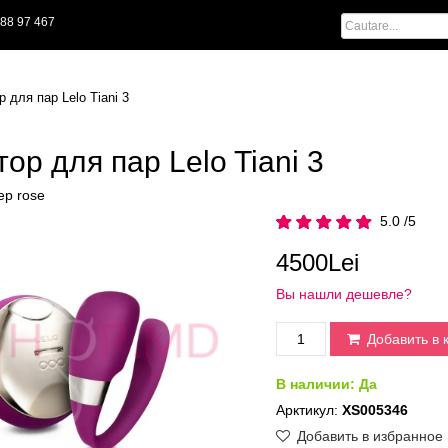
88 97 467
 для пар Lelo Tiani 3
ор для пар Lelo Tiani 3
eep rose
5.0 /5
4500Lei
Вы нашли дешевле?
Добавить в 
В наличии:
Да
Арктикул:
XS005346
Добавить в избранное