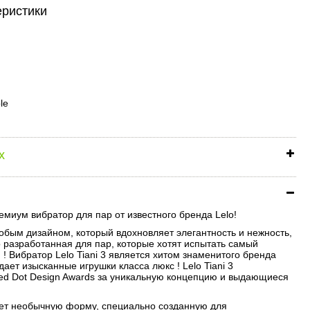
еристики
le
х
ремиум вибратор для пар от известного бренда Lelo!
особым дизайном, который вдохновляет элегантность и нежность,
о разработанная для пар, которые хотят испытать самый
 ! Вибратор Lelo Tiani 3 является хитом знаменитого бренда
дает изысканные игрушки класса люкс ! Lelo Tiani 3
d Dot Design Awards за уникальную концепцию и выдающиеся
меет необычную форму, специально созданную для