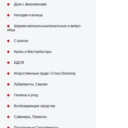
Духи с феромонами
Насадки и кольца
Шарики вагиналъные/аналъные и вибро-
яйца
Страпон
Куклы и Мастурбаторы
БДСМ
Искусственные груди / Cross-Dressing
Лубриканты, Смазки
Гигиена и уход
Возбуждающие средства
Сувениры, Приколы
Подарочные Сертификаты