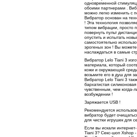
одновременной стимуляци
обоими партнерами . Виб
можно легко изменить с 
Вибратор основан на тех
! Эта технология позволя
типом вибрации, просто 
повернуть пульт дистанци
опустить и испытать нов
самостоятельно использо
эрогеных зон ! Вы может
наслаждаться в самые ст
Вибратор Lelo Tiani 3 из
материала, который соот
кожи и окружающей среды
возьмите его в душ для 
Вибратор Lelo Tiani 3 та
бархатистая силиконовая
чувственным, чем когда-л
возбуждении !
Заряжается USB !
Рекомендуется использова
вибратор будет очищатьс
для чистки игрушек для с
Если вы искали интернет-
Tiani 3? Секс-шоп Xshop 