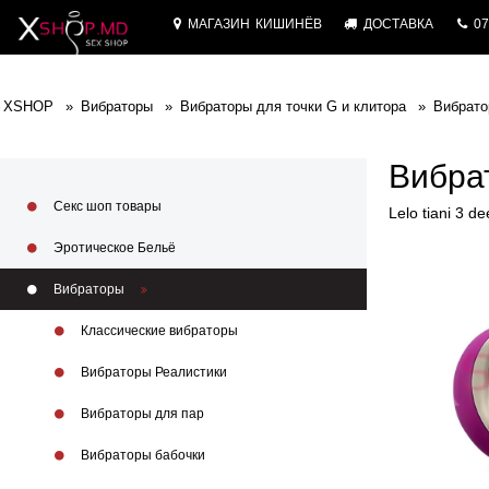
МАГАЗИН
КИШИНЁВ
ДОСТАВКА
07
XSHOP
Вибраторы
Вибраторы для точки G и клитора
Вибратор
Вибрат
Секс шоп товары
Lelo tiani 3 d
Эротическое Бельё
Вибраторы
Классические вибраторы
Вибраторы Реалистики
Вибраторы для пар
Вибраторы бабочки