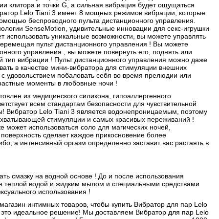
и клитора и точки G, а сильная вибрация будет ощущаться
ратор Lelo Tiani 3 имеет 8 мощных режимов вибрации, которые
помощью беспроводного пульта дистанционного управления.
нологии SenseMotion, удивительные инновации для секс-игрушки
ет использовать уникальные возможности, вы можете управлять
перемещая пульт дистанционного управления ! Вы можете
онного управления , вы можете повернуть его, поднять или
ый тип вибрации ! Пульт дистанционного управления можно даже
вать в качестве мини-вибратора для стимуляции внешних
е с удовольствием побаловать себя во время прелюдии или
растные моменты в любовные ночи !
готовлен из медицинского силикона, гипоаллергенного
ветствует всем стандартам безопасности для чувствительной
! Вибратор Lelo Tiani 3 является водонепроницаемым, поэтому
захватывающей стимуляции и самых красивых переживаний !
кже может использоваться соло для магических ночей,
 поверхность сделает каждое прикосновение более
ибо, а интенсивный оргазм определенно заставит вас растаять в
ть смазку на водной основе ! До и после использования
я теплой водой и жидким мылом и специальными средствами
ексуального использования !
магазин интимных товаров, чтобы купить Вибратор для пар Lelo
- это идеальное решение! Мы доставляем Вибратор для пар Lelo