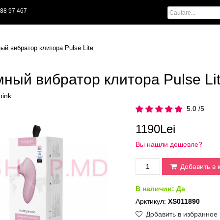
88 97 467
ый вибратор клитора Pulse Lite
ный вибратор клитора Pulse Li
pink
5.0 /5
1190Lei
Вы нашли дешевле?
Добавить в 
В наличии:
Да
Арктикул:
XS011890
Добавить в избранное