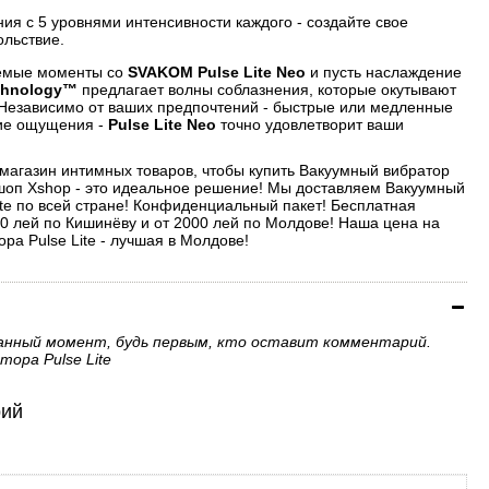
ия с 5 уровнями интенсивности каждого - создайте свое
ольствие.
емые моменты со
SVAKOM Pulse Lite Neo
и пусть наслаждение
chnology™
предлагает волны соблазнения, которые окутывают
 Независимо от ваших предпочтений - быстрые или медленные
кие ощущения -
Pulse Lite Neo
точно удовлетворит ваши
-магазин интимных товаров, чтобы купить Вакуумный вибратор
с-шоп Xshop - это идеальное решение! Мы доставляем Вакуумный
ite по всей стране! Конфиденциальный пакет! Бесплатная
00 лей по Кишинёву и от 2000 лей по Молдове! Наша цена на
ра Pulse Lite - лучшая в Молдове!
анный момент, будь первым, кто оставит комментарий.
ора Pulse Lite
рий