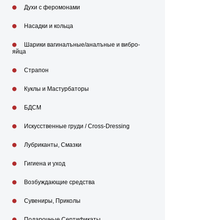
Духи с феромонами
Насадки и кольца
Шарики вагиналъные/аналъные и вибро-
яйца
Страпон
Куклы и Мастурбаторы
БДСМ
Искусственные груди / Cross-Dressing
Лубриканты, Смазки
Гигиена и уход
Возбуждающие средства
Сувениры, Приколы
Подарочные Сертификаты