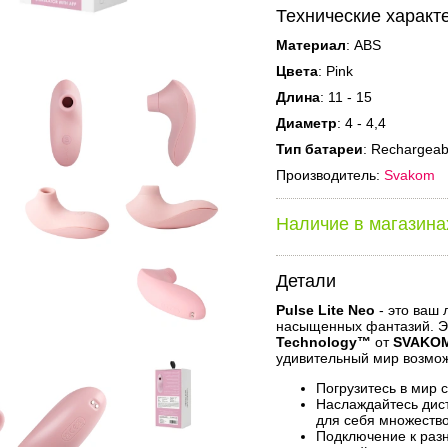
Технические характ
Материал
: ABS
Цвета
: Pink
Длина
: 11 - 15
Диаметр
: 4 - 4,4
Тип батареи
: Rechargeab
Производитель:
Svakom
Наличие в магазина
Детали
Pulse Lite Neo
- это ваш 
насыщенных фантазий. Э
Technology™
от
SVAKO
удивительный мир возмож
Погрузитесь в мир 
Наслаждайтесь ди
для себя множеств
Подключение к раз