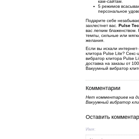
кам-сайтам.
5 режимов всасыван
персональное удов
Подарите себе незабыва
захлестнет вас.
Pulse Te
вас легким блаженством.
темпы, сильные или мяг
желания.
Если вы искали интернет
клитора Pulse Lite? Сек
вибратор клитора Pulse L
доставка на заказы от 10
Вакуумный вибратор клито
Комментарии
Нет комментариев на д
Вакуумный вибратор клит
Оставить коммента
Имя: