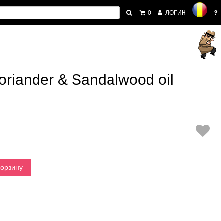
0
ЛОГИН
iander & Sandalwood oil
корзину