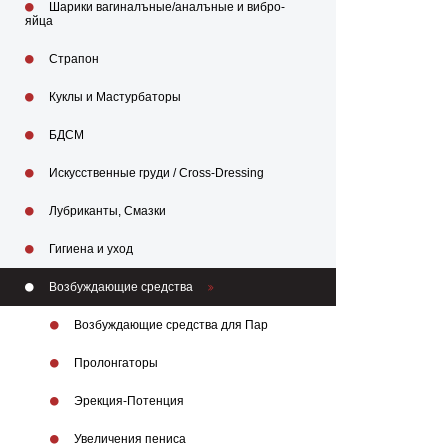
Шарики вагиналъные/аналъные и вибро-
яйца
Страпон
Куклы и Мастурбаторы
БДСМ
Искусственные груди / Cross-Dressing
Лубриканты, Смазки
Гигиена и уход
Возбуждающие средства
Возбуждающие средства для Пар
Пролонгаторы
Эрекция-Потенция
Увеличения пениса