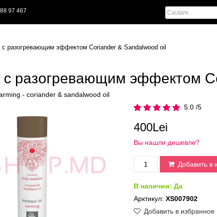
88 97 467
 с разогревающим эффектом Coriander & Sandalwood oil
 с разогревающим эффектом Cor
arming - coriander & sandalwood oil
5.0 /5
400Lei
Вы нашли дешевле?
Добавить в 
В наличии:
Да
Арктикул:
XS007902
Добавить в избранное