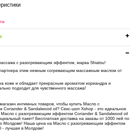
еристики
ria
х
массажа с разогревающим эффектом, марка Shiatsu!
о партнера этим нежным согревающим массажным маслом от
а коже и обладает прекрасным ароматом кориандра и
ально подходит для чувственного массажа!
магазин интимных товаров, чтобы купить Масло с
Coriander & Sandalwood oil? Секс-шоп Xshop - это идеальное
Масло с разогревающим эффектом Coriander & Sandalwood oil
циальный пакет! Бесплатная доставка на заказы от 1000 лей по
 по Молдове! Наша цена на Масло с разогревающим эффектом
l - лучшая в Молдове!