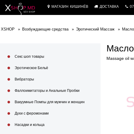
МАГАЗИН
КИШИНЁВ
ДОСТАВКА
07
XSHOP
Возбуждающие средства
Эротический Массаж
Масло
Масло
Секс шоп товары
Massage oil w
Эротическое Бельё
Вибраторы
Фаллоимитаторы и Анальные Пробки
Вакуумные Помпы для мужчин и женщин
Духи с феромонами
Насадки и кольца