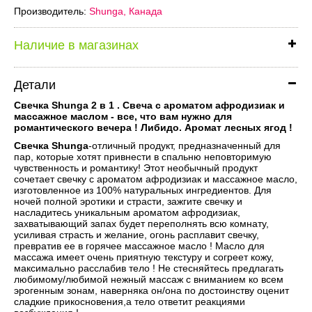
Производитель:
Shunga, Канада
Наличие в магазинах
Детали
Свечка Shunga 2 в 1 . Свеча с ароматом афродизиак и
массажное маслом - все, что вам нужно для
романтического вечера ! Либидо. Аромат лесных ягод !
Свечка Shunga
-отличный продукт, предназначенный для
пар, которые хотят привнести в спальню неповторимую
чувственность и романтику! Этот необычный продукт
сочетает свечку с ароматом афродизиак и массажное масло,
изготовленное из 100% натуральных ингредиентов. Для
ночей полной эротики и страсти, зажгите свечку и
насладитесь уникальным ароматом афродизиак,
захватывающий запах будет переполнять всю комнату,
усиливая страсть и желание, огонь расплавит свечку,
превратив ее в горячее массажное масло ! Масло для
массажа имеет очень приятную текстуру и согреет кожу,
максимально расслабив тело ! Не стесняйтесь предлагать
любимому/любимой нежный массаж с вниманием ко всем
эрогенным зонам, наверняка он/она по достоинству оценит
сладкие прикосновения,а тело ответит реакциями