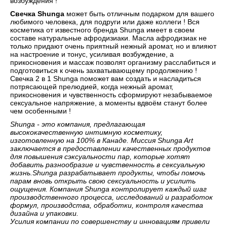
возбуждения !
Свечка Shunga
может быть отличным подарком для вашего
любимого человека, для подруги или даже коллеги ! Вся
косметика от известного бренда Shunga имеет в своем
составе натуральные афродизиаки. Масла афродизиак не
только придают очень приятный нежный аромат, но и влияют
на настроение и тонус, усиливая возбуждение, а
прикосновения и массаж позволят организму расслабиться и
подготовиться к очень захватывающему продолжению !
Свечка 2 в 1 Shunga поможет вам создать и насладиться
потрясающей прелюдией, когда нежный аромат,
прикосновения и чувственность сформируют незабываемое
сексуальное напряжение, а моменты вдвоём станут более
чем особенными !
Shunga - это компания, предлагающая
высококачественную интимную косметику,
изготовленную на 100% в Канаде. Миссия Shunga Art
заключается в предоставлении качественных продуктов
для повышения сэксуальности пар, которые хотят
добавить разнообразие и чувственность в сексуальную
жизнь.Shunga разрабатывает продукты, чтобы помочь
парам вновь открыть свою сексуальность и усилить
ощущения. Компания Shunga контролирует каждый шаг
производственного процесса, исследований и разработок
формул, производства, обработки, контроля качества
дизайна и упаковки.
Усилия компании по совершенству и инновациям привели