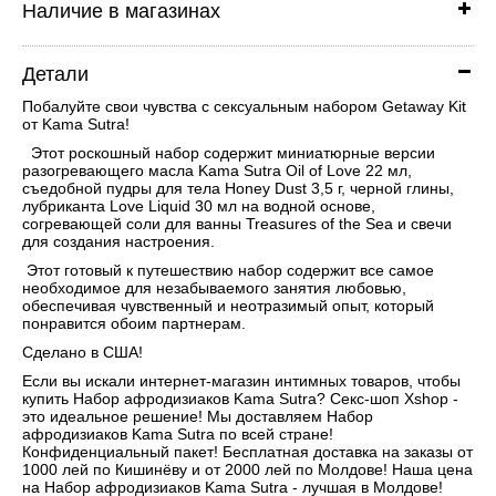
Наличие в магазинах
Детали
Побалуйте свои чувства с сексуальным набором Getaway Kit
от Kama Sutra!
Этот роскошный набор содержит миниатюрные версии
разогревающего масла Kama Sutra Oil of Love 22 мл,
съедобной пудры для тела Honey Dust 3,5 г, черной глины,
лубриканта Love Liquid 30 мл на водной основе,
согревающей соли для ванны Treasures of the Sea и свечи
для создания настроения.
Этот готовый к путешествию набор содержит все самое
необходимое для незабываемого занятия любовью,
обеспечивая чувственный и неотразимый опыт, который
понравится обоим партнерам.
Сделано в США!
Если вы искали интернет-магазин интимных товаров, чтобы
купить Набор афродизиаков Kama Sutra? Секс-шоп Xshop -
это идеальное решение! Мы доставляем Набор
афродизиаков Kama Sutra по всей стране!
Конфиденциальный пакет! Бесплатная доставка на заказы от
1000 лей по Кишинёву и от 2000 лей по Молдове! Наша цена
на Набор афродизиаков Kama Sutra - лучшая в Молдове!