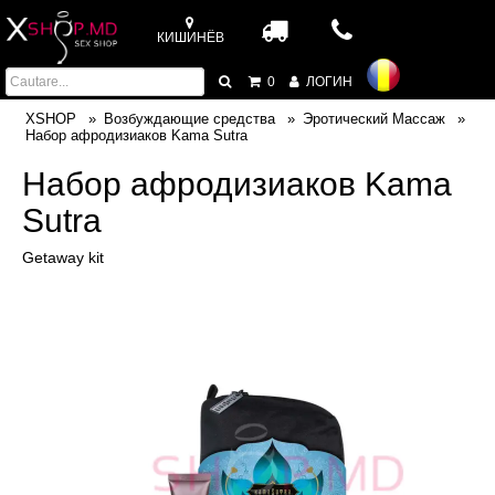
КИШИНЁВ
0
ЛОГИН
XSHOP
Возбуждающие средства
Эротический Массаж
Набор афродизиаков Kama Sutra
Набор афродизиаков Kama
Sutra
Getaway kit