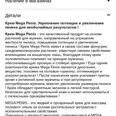
Наличие в магазинах
Детали
Крем Mega Penis. Укрепление потенции и увеличение
пениса для необычайных результатов !
Крем Mega Penis
- это качественный продукт на основе
растений для мужчин, направленный на улучшение
жесткости пениса, повышение потенции и увеличение
пениса ! Крем Mega Penis имеет в своем составе фенугрек,
средиземноморское растение, известную своими свойствами
влияющими на мышечную ткань, благодаря этому крем
положительно повлияет на эрекцию мужчины,
обеспечивающую прочную и стойкую эрекцию ! Еще одним
компонентом крема Mega Penis является диосгенин,
вещество, похожее на половые гормоны, оптимизируя и
ускоряя результат ! После нанесения крем усиливает приток
крови к интимной зоне мужчины и при регулярном
употреблении мужчина заметит увеличение размеров пениса
! Крем обладает приятным запахом и легкой текстурой,
безопасен для чувствительной кожи и может использоваться
с латексными презервативами !
MEGA PENIS - это жидкий и прозрачный крем для массажа
полового члена на основе растительных экстрактов с
исключительными свойствами.
Пажитник и желтый мелилот
, содержащиеся в MEGA