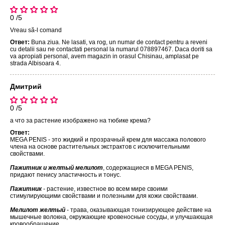
0 /5
Vreau să-l comand
Ответ:
Buna ziua. Ne lasati, va rog, un numar de contact pentru a reveni
cu detalii sau ne contactati personal la numarul 078897467. Daca doriti sa
va apropiati personal, avem magazin in orasul Chisinau, amplasat pe
strada Albisoara 4.
Дмитрий
0 /5
а что за растение изображено на тюбике крема?
Ответ:
MEGA PENIS - это жидкий и прозрачный крем для массажа полового
члена на основе растительных экстрактов с исключительными
свойствами.
Пажитник и желтый мелилот
, содержащиеся в MEGA PENIS,
придают пенису эластичность и тонус.
Пажитник
- растение, известное во всем мире своими
стимулирующими свойствами и полезными для кожи свойствами.
Мелилот желтый
- трава, оказывающая тонизирующее действие на
мышечные волокна, окружающие кровеносные сосуды, и улучшающая
кровообращение.