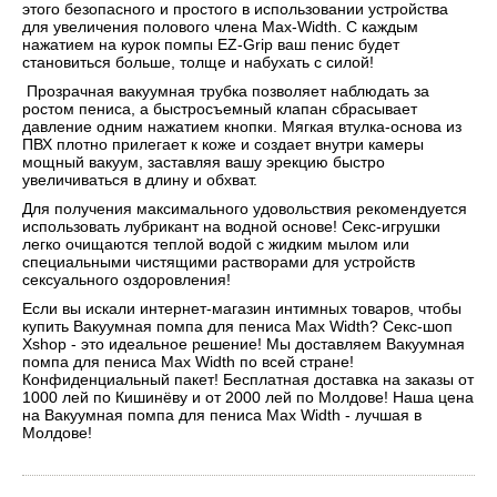
этого безопасного и простого в использовании устройства
для увеличения полового члена Max-Width. С каждым
нажатием на курок помпы EZ-Grip ваш пенис будет
становиться больше, толще и набухать с силой!
Прозрачная вакуумная трубка позволяет наблюдать за
ростом пениса, а быстросъемный клапан сбрасывает
давление одним нажатием кнопки. Мягкая втулка-основа из
ПВХ плотно прилегает к коже и создает внутри камеры
мощный вакуум, заставляя вашу эрекцию быстро
увеличиваться в длину и обхват.
Для получения максимального удовольствия рекомендуется
использовать лубрикант на водной основе! Секс-игрушки
легко очищаются теплой водой с жидким мылом или
специальными чистящими растворами для устройств
сексуального оздоровления!
Если вы искали интернет-магазин интимных товаров, чтобы
купить Вакуумная помпа для пениса Max Width? Секс-шоп
Xshop - это идеальное решение! Мы доставляем Вакуумная
помпа для пениса Max Width по всей стране!
Конфиденциальный пакет! Бесплатная доставка на заказы от
1000 лей по Кишинёву и от 2000 лей по Молдове! Наша цена
на Вакуумная помпа для пениса Max Width - лучшая в
Молдове!