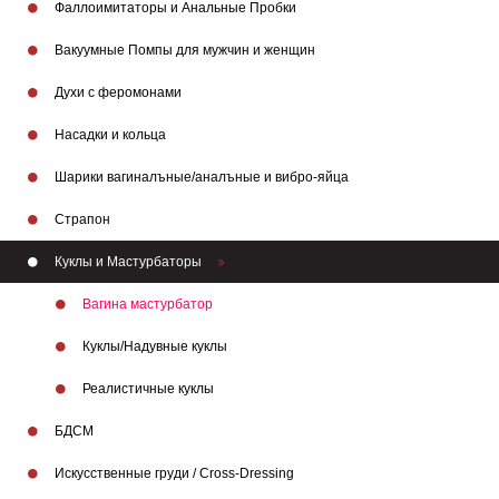
Фаллоимитаторы и Анальные Пробки
Вакуумные Помпы для мужчин и женщин
Духи с феромонами
Насадки и кольца
Шарики вагиналъные/аналъные и вибро-яйца
Страпон
Куклы и Мастурбаторы
Вагина мастурбатор
Куклы/Надувные куклы
Реалистичные куклы
БДСМ
Искусственные груди / Cross-Dressing