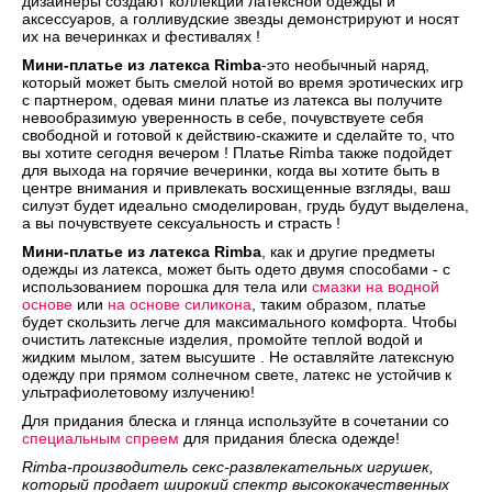
дизайнеры создают коллекции латексной одежды и
аксессуаров, а голливудские звезды демонстрируют и носят
их на вечеринках и фестивалях !
Мини-платье из латекса Rimba
-это необычный наряд,
который может быть смелой нотой во время эротических игр
с партнером, одевая мини платье из латекса вы получите
невообразимую уверенность в себе, почувствуете себя
свободной и готовой к действию-скажите и сделайте то, что
вы хотите сегодня вечером ! Платье Rimba также подойдет
для выхода на горячие вечеринки, когда вы хотите быть в
центре внимания и привлекать восхищенные взгляды, ваш
силуэт будет идеально смоделирован, грудь будут выделена,
а вы почувствуете сексуальность и страсть !
Мини-платье из латекса Rimba
, как и другие предметы
одежды из латекса, может быть одето двумя способами - с
использованием порошка для тела или
смазки на водной
основе
или
на основе силикона
, таким образом, платье
будет скользить легче для максимального комфорта. Чтобы
очистить латексные изделия, промойте теплой водой и
жидким мылом, затем высушите . Не оставляйте латексную
одежду при прямом солнечном свете, латекс не устойчив к
ультрафиолетовому излучению!
Для придания блеска и глянца используйте в сочетании со
специальным спреем
для придания блеска одежде!
Rimba-производитель секс-развлекательных игрушек,
который продает широкий спектр высококачественных