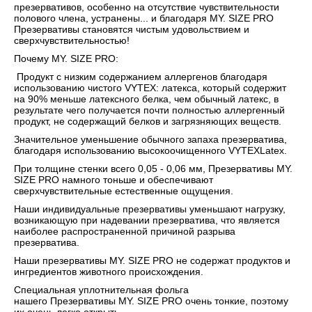
презервативов, особенно на отсутствие чувствительности
полового члена, устранены... и благодаря MY. SIZE PRO
Презервативы становятся чистым удовольствием и
сверхчувствительностью!
Почему MY. SIZE PRO:
Продукт с низким содержанием аллергенов благодаря
использованию чистого VYTEX: латекса, который содержит
на 90% меньше латексного белка, чем обычный латекс, в
результате чего получается почти полностью аллергенный
продукт, не содержащий белков и загрязняющих веществ.
Значительное уменьшение обычного запаха презерватива,
благодаря использованию высокоочищенного VYTEXLatex.
При толщине стенки всего 0,05 - 0,06 мм, Презервативы MY.
SIZE PRO намного тоньше и обеспечивают
сверхчувствительные естественные ощущения.
Наши индивидуальные презервативы уменьшают нагрузку,
возникающую при надевании презерватива, что является
наиболее распространенной причиной разрыва
презерватива.
Наши презервативы MY. SIZE PRO не содержат продуктов и
ингредиентов животного происхождения.
Специальная уплотнительная фольга
нашего Презервативы MY. SIZE PRO очень тонкие, поэтому
их очень легко открыть.