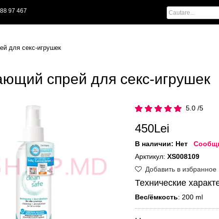
88 97 467
й для секс-игрушек
ющий спрей для секс-игрушек
5.0 /5
450Lei
В наличии:
Нет
Сообщи
Арктикул:
XS008109
Добавить в избранное
Технические характ
Вес/ёмкость
: 200 ml