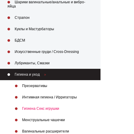
Шарики вагиналъные/аналъные и вибро-
яйца
Страпон
Куклы и Мастурбаторы
БДСМ
Искусственные груди / Cross-Dressing
Лубриканты, Смазки
Гигиена и уход
Презервативы
Интимная гигиена / Ирригаторы
Гигиена Секс игрушки
Менструальные чашечки
Вагинальные расширители