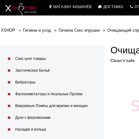
МАГАЗИН
КИШИНЁВ
ДОСТАВКА
07
XSHOP
Гигиена и уход
Гигиена Секс игрушки
Очищающий спре
Очища
Секс шоп товары
Clean'n'safe
Эротическое Бельё
Вибраторы
Фаллоимитаторы и Анальные Пробки
Вакуумные Помпы для мужчин и женщин
Духи с феромонами
Насадки и кольца