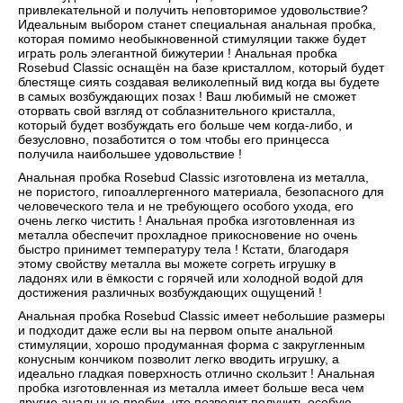
привлекательной и получить неповторимое удовольствие?
Идеальным выбором станет специальная анальная пробка,
которая помимо необыкновенной стимуляции также будет
играть роль элегантной бижутерии ! Анальная пробка
Rosebud Classic оснащён на базе кристаллом, который будет
блестяще сиять создавая великолепный вид когда вы будете
в самых возбуждающих позах ! Ваш любимый не сможет
оторвать свой взгляд от соблазнительного кристалла,
который будет возбуждать его больше чем когда-либо, и
безусловно, позаботится о том чтобы его принцесса
получила наибольшее удовольствие !
Анальная пробка Rosebud Classic изготовлена из металла,
не пористого, гипоаллергенного материала, безопасного для
человеческого тела и не требующего особого ухода, его
очень легко чистить ! Анальная пробка изготовленная из
металла обеспечит прохладное прикосновение но очень
быстро принимет температуру тела ! Кстати, благодаря
этому свойству металла вы можете согреть игрушку в
ладонях или в ёмкости с горячей или холодной водой для
достижения различных возбуждающих ощущений !
Анальная пробка Rosebud Classic имеет небольшие размеры
и подходит даже если вы на первом опыте анальной
стимуляции, хорошо продуманная форма с закругленным
конусным кончиком позволит легко вводить игрушку, а
идеально гладкая поверхность отлично скользит ! Анальная
пробка изготовленная из металла имеет больше веса чем
другие анальные пробки, что позволит получить особую