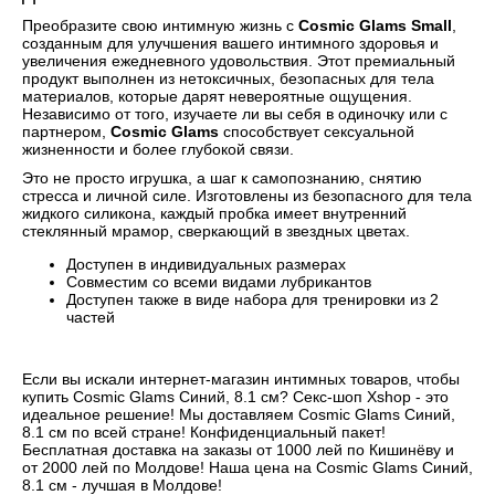
Преобразите свою интимную жизнь с
Cosmic Glams Small
,
созданным для улучшения вашего интимного здоровья и
увеличения ежедневного удовольствия. Этот премиальный
продукт выполнен из нетоксичных, безопасных для тела
материалов, которые дарят невероятные ощущения.
Независимо от того, изучаете ли вы себя в одиночку или с
партнером,
Cosmic Glams
способствует сексуальной
жизненности и более глубокой связи.
Это не просто игрушка, а шаг к самопознанию, снятию
стресса и личной силе. Изготовлены из безопасного для тела
жидкого силикона, каждый пробка имеет внутренний
стеклянный мрамор, сверкающий в звездных цветах.
Доступен в индивидуальных размерах
Совместим со всеми видами лубрикантов
Доступен также в виде набора для тренировки из 2
частей
Если вы искали интернет-магазин интимных товаров, чтобы
купить Cosmic Glams Синий, 8.1 cм? Секс-шоп Xshop - это
идеальное решение! Мы доставляем Cosmic Glams Синий,
8.1 cм по всей стране! Конфиденциальный пакет!
Бесплатная доставка на заказы от 1000 лей по Кишинёву и
от 2000 лей по Молдове! Наша цена на Cosmic Glams Синий,
8.1 cм - лучшая в Молдове!