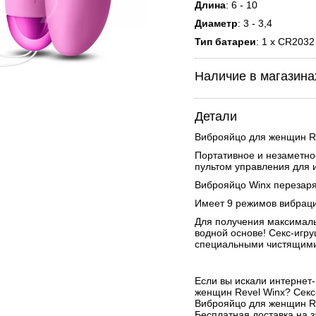
Длина
: 6 - 10
Диаметр
: 3 - 3,4
Тип батареи
: 1 x CR2032
Наличие в магазина
Детали
Виброяйцо для женщин Re
Портативное и незаметно
пультом управления для 
Виброяйцо Winx перезаря
Имеет 9 режимов вибраци
Для получения максималь
водной основе! Секс-игр
специальными чистящими
Если вы искали интернет
женщин Revel Winx? Секс
Виброяйцо для женщин Re
Бесплатная доставка на з