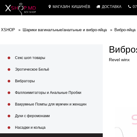
МАГАЗИН
КИШИНЁВ
ДОСТАВКА
07
XSHOP
Шарики вагиналъные/аналъные и вибро-яйца
Вибро-яйца
Вибро
Секс шоп товары
Revel winx
Эротическое Бельё
Вибраторы
Фаллоимитаторы и Анальные Пробки
Вакуумные Помпы для мужчин и женщин
Духи с феромонами
Насадки и кольца