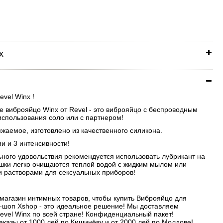
х
vel Winx !
е виброяйцо Winx от Revel - это виброяйцо с беспроводным
использования соло или с партнером!
жаемое, изготовлено из качественного силикона.
и и 3 интенсивности!
ного удовольствия рекомендуется использовать лубрикант на
ушки легко очищаются теплой водой с жидким мылом или
 растворами для сексуальных приборов!
-магазин интимных товаров, чтобы купить Виброяйцо для
-шоп Xshop - это идеальное решение! Мы доставляем
vel Winx по всей стране! Конфиденциальный пакет!
аказы от 1000 лей по Кишинёву и от 2000 лей по Молдове!