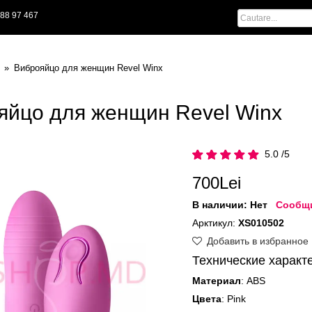
88 97 467
Виброяйцо для женщин Revel Winx
яйцо для женщин Revel Winx
5.0 /5
700Lei
В наличии:
Нет
Сообщи
Арктикул:
XS010502
Добавить в избранное
Технические характ
Материал
: ABS
Цвета
: Pink