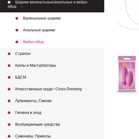
Шарики вагиналъные/аналъные и вибро-
яйца
Вагинальные шарики
Анальные шарики
Вибро-яйца
Страпон
Куклы и Мастурбаторы
БДСМ
Искусственные груди / Cross-Dressing
Лубриканты, Смазки
Гигиена и уход
Возбуждающие средства
Сувениры, Приколы