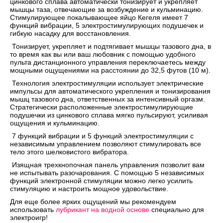
цинкового сплава автоматически тонизирует и укрепляет
мышцы таза, отвечающие за возбуждение и кульминацию.
Стимулирующее покалывающее яйцо Кегеля имеет 7
функций вибрации, 5 электростимулирующих подушечек и
гибкую насадку для восстановления.
Тонизирует, укрепляет и подтягивает мышцы тазового дна, в
то время как вы или ваш любовник с помощью удобного
пульта дистанционного управления переключаетесь между
мощными ощущениями на расстоянии до 32,5 футов (10 м).
Технология электростимуляции использует электрические
импульсы для автоматического укрепления и тонизирования
мышц тазового дна, ответственных за интенсивный оргазм.
Стратегически расположенные электростимулирующие
подушечки из цинкового сплава мягко пульсируют, усиливая
ощущения и кульминацию.
7 функций вибрации и 5 функций электростимуляции с
независимым управлением позволяют стимулировать все
тело этого шелковистого вибратора.
Изящная трехкнопочная панель управления позволит вам
не испытывать разочарования. С помощью 5 независимых
функций электронной стимуляции можно легко усилить
стимуляцию и настроить мощное удовольствие.
Для еще более ярких ощущений мы рекомендуем
использовать
лубрикант на водной основе
специально для
электроигр!