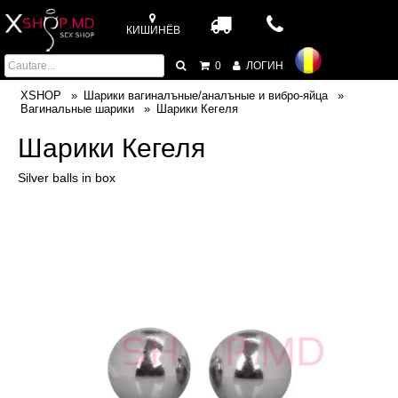
КИШИНЁВ
0
ЛОГИН
XSHOP
Шарики вагиналъные/аналъные и вибро-яйца
Вагинальные шарики
Шарики Кегеля
Шарики Кегеля
Silver balls in box