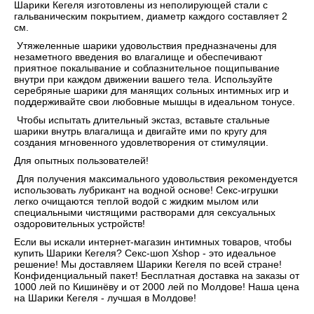
Шарики Кегеля изготовлены из неполирующей стали с
гальваническим покрытием, диаметр каждого составляет 2
см.
Утяжеленные шарики удовольствия предназначены для
незаметного введения во влагалище и обеспечивают
приятное покалывание и соблазнительное пощипывание
внутри при каждом движении вашего тела. Используйте
серебряные шарики для манящих сольных интимных игр и
поддерживайте свои любовные мышцы в идеальном тонусе.
Чтобы испытать длительный экстаз, вставьте стальные
шарики внутрь влагалища и двигайте ими по кругу для
создания мгновенного удовлетворения от стимуляции.
Для опытных пользователей!
Для получения максимального удовольствия рекомендуется
использовать лубрикант на водной основе! Секс-игрушки
легко очищаются теплой водой с жидким мылом или
специальными чистящими растворами для сексуальных
оздоровительных устройств!
Если вы искали интернет-магазин интимных товаров, чтобы
купить Шарики Кегеля? Секс-шоп Xshop - это идеальное
решение! Мы доставляем Шарики Кегеля по всей стране!
Конфиденциальный пакет! Бесплатная доставка на заказы от
1000 лей по Кишинёву и от 2000 лей по Молдове! Наша цена
на Шарики Кегеля - лучшая в Молдове!