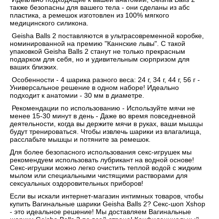
также безопасны для вашего тела - они сделаны из абс
пластика, а ремешок изготовлен из 100% мягкого
медицинского силикона.
Geisha Balls 2 поставляются в ультрасовременной коробке,
номинированной на премию "Каннские львы". С такой
упаковкой Geisha Balls 2 станут не только прекрасным
подарком для себя, но и удивительным сюрпризом для
ваших близких.
Особенности - 4 шарика разного веса: 24 г, 34 г, 44 г, 56 г -
Универсальное решение в одном наборе! Идеально
подходит к анатомии - 30 мм в диаметре.
Рекомендации по использованию - Используйте мячи не
менее 15-30 минут в день - Даже во время повседневной
деятельности, когда вы держите мячи в руках, ваши мышцы
будут тренироваться. Чтобы извлечь шарики из влагалища,
расслабьте мышцы и потяните за ремешок.
Для более безопасного использования секс-игрушек мы
рекомендуем использовать лубрикант на водной основе!
Секс-игрушки можно легко очистить теплой водой с жидким
мылом или специальными чистящими растворами для
сексуальных оздоровительных приборов!
Если вы искали интернет-магазин интимных товаров, чтобы
купить Вагинальные шарики Geisha Balls 2? Секс-шоп Xshop
- это идеальное решение! Мы доставляем Вагинальные