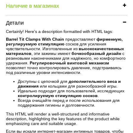
Наличие в магазинах
Детали
Certainly! Here's a description formatted with HTML tags:
Barrel Tit Clamps With Chain
предоставляют
фирменную,
регулируемую стимуляцию
сосков для усиления
чувствительности. Изготовленные из
высококачественных
материалов
, эти зажимы имеют
бочкообразный дизайн
с
резиновыми наконечниками для надёжного, но комфортного
удержания.
Регулировочный винтовой механизм
позволяет точно контролировать давление, подстраиваясь
под различные уровни интенсивности.
Доступны с цепочкой для
дополнительного веса и
движения
или кольцами для разнообразной игры.
Идеально подходит для пользователей, исследующих
контролируемую стимуляцию сосков
.
Всегда очищайте перед и после использования для
поддержания гигиены и долговечности.
This HTML will render a well-structured and informative
description, highlighting the key features of the product while
emphasizing care and suitable usage.
Если вы искали интернет-магазин интимных товаров, чтобы