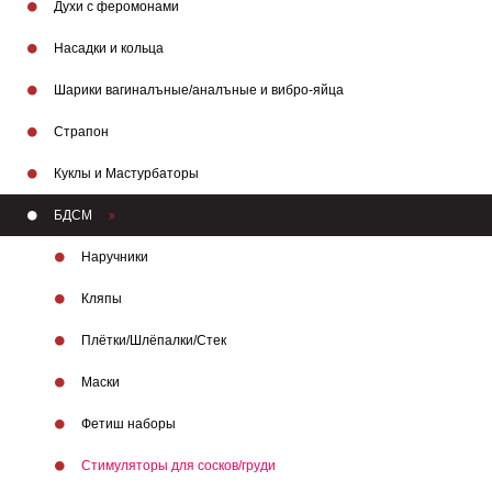
Духи с феромонами
Насадки и кольца
Шарики вагиналъные/аналъные и вибро-яйца
Страпон
Куклы и Мастурбаторы
БДСМ
Наручники
Кляпы
Плётки/Шлёпалки/Стек
Маски
Фетиш наборы
Стимуляторы для сосков/груди