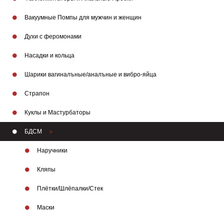
Вакуумные Помпы для мужчин и женщин
Духи с феромонами
Насадки и кольца
Шарики вагиналъные/аналъные и вибро-яйца
Страпон
Куклы и Мастурбаторы
БДСМ
Наручники
Кляпы
Плётки/Шлёпалки/Стек
Маски