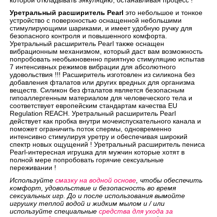
Уретральный расширитель Pearl
это небольшое и тонкое
устройство с поверхностью оснащенной небольшими
стимулирующими шариками, и имеет удобную ручку для
безопасного контроля и повышенного комфорта.
Уретральный расширитель Pearl также оснащен
вибрационным механизмом, который даст вам возможность
попробовать необыкновенно приятную стимуляцию испытав
7 интенсивных режимов вибрации для абсолютного
удовольствия !!! Расширитель изготовлен из силикона без
добавления фталатов или других вредных для организма
веществ. Силикон без фталатов является безопасным
гипоаллергенным материалом для человеческого тела и
соответствует европейским стандартам качества EU
Regulation REACH. Уретральный расширитель Pearl
действует как пробка внутри мочеиспускательного канала и
поможет ограничить поток спермы, одновременно
интенсивно стимулируя уретру и обеспечивая широкий
спектр новых ощущений ! Уретральный расширитель пениса
Pearl-интересная игрушка для мужчин которые хотят в
полной мере попробовать горячие сексуальные
переживании !
Используйте
смазку на водной основе
, чтобы обеспечить
комфорт, удовольствие и безопасность во время
сексуальных игр. До и после использования вымойте
игрушку теплой водой и жидким мылом и / или
используйте специальные
средства для ухода за