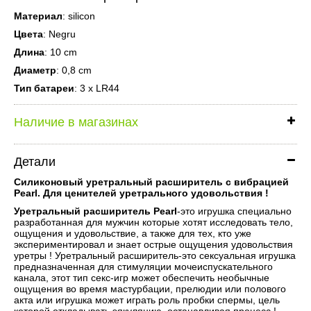
Материал
: silicon
Цвета
: Negru
Длина
: 10 cm
Диаметр
: 0,8 cm
Тип батареи
: 3 x LR44
Наличие в магазинах
Детали
Силиконовый уретральный расширитель с вибрацией
Pearl. Для ценителей уретрального удовольствия !
Уретральный расширитель Pearl
-это игрушка специально
разработанная для мужчин которые хотят исследовать тело,
ощущения и удовольствие, а также для тех, кто уже
экспериментировал и знает острые ощущения удовольствия
уретры ! Уретральный расширитель-это сексуальная игрушка
предназначенная для стимуляции мочеиспускательного
канала, этот тип секс-игр может обеспечить необычные
ощущения во время мастурбации, прелюдии или полового
акта или игрушка может играть роль пробки спермы, цель
которой откладывать эякуляцию, останавливая процесс !