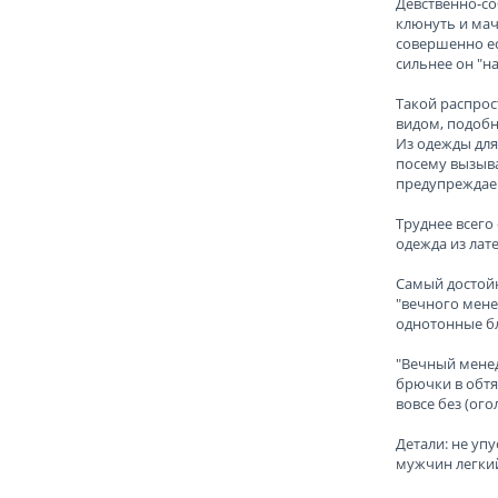
Девственно-со
клюнуть и мач
совершенно ес
сильнее он "на
Такой распрос
видом, подобн
Из одежды для
посему вызыва
предупреждаем
Труднее всего 
одежда из лате
Самый достойн
"вечного мене
однотонные бл
"Вечный менед
брючки в обтя
вовсе без (ог
Детали: не упу
мужчин легкий