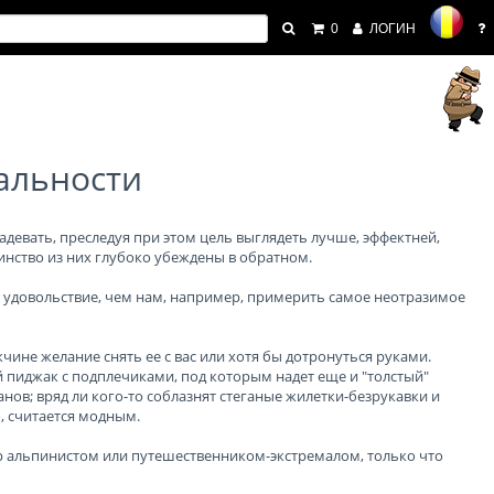
0
ЛОГИН
уальности
адевать, преследуя при этом цель выглядеть лучше, эффектней,
инство из них глубоко убеждены в обратном.
 удовольствие, чем нам, например, примерить самое неотразимое
чине желание снять ее с вас или хотя бы дотронуться руками.
 пиджак с подплечиками, под которым надет еще и "толстый"
нов; вряд ли кого-то соблазнят стеганые жилетки-безрукавки и
, считается модным.
ор альпинистом или путешественником-экстремалом, только что