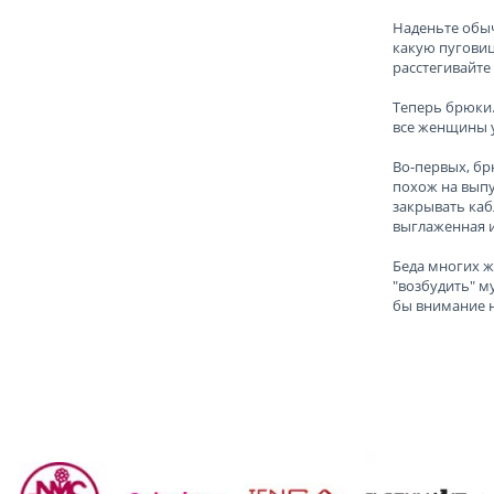
Наденьте обычн
какую пуговицу
расстегивайте
Теперь брюки.
все женщины у
Во-первых, бр
похож на выпу
закрывать каб
выглаженная и
Беда многих ж
"возбудить" м
бы внимание н