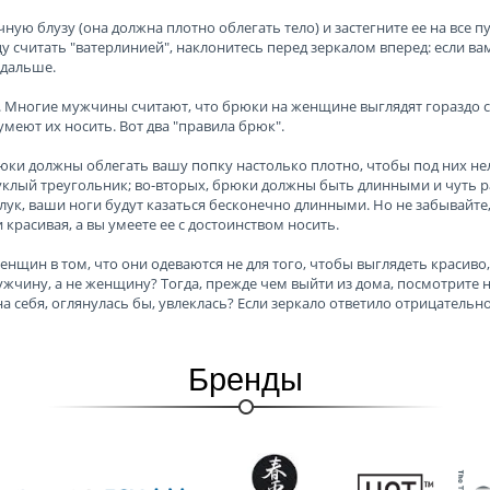
ую блузу (она должна плотно облегать тело) и застегните ее на все пу
 считать "ватерлинией", наклонитесь перед зеркалом вперед: если вам 
 дальше.
 Многие мужчины считают, что брюки на женщине выглядят гораздо се
меют их носить. Вот два "правила брюк".
юки должны облегать вашу попку настолько плотно, чтобы под них нель
клый треугольник; во-вторых, брюки должны быть длинными и чуть 
лук, ваши ноги будут казаться бесконечно длинными. Но не забывайте, 
 красивая, а вы умеете ее с достоинством носить.
енщин в том, что они одеваются не для того, чтобы выглядеть красиво,
ужчину, а не женщину? Тогда, прежде чем выйти из дома, посмотрите н
а себя, оглянулась бы, увлеклась? Если зеркало ответило отрицательн
Бренды