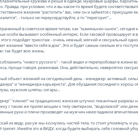
блазнительные кружева и рюши в одежде, муаровые шарфы, бархатны
о. Правда, при условии, что и вы какое-то время будете соответствова
тественное желание "растопить" вас, чем он и займется с присущим е
калится", - только не переусердствуйте, а то "перегорит"...
траненный в советское время типаж, как "маменькин сынок", сегодня 
ые особи вызывают особенный интерес. Если таковой провоцирует в в
 этого подойдет трикотаж - очень нежный, мягкий и сексуальный од
ет желание "ввести себя в дом". Это и будет самым смелым его поступ
: так будет всю жизнь.
соблазнить "нового русского" - такой видел и перепробовал в жизни все
кса, проще говоря, резиновая. Она, действительно, невероятно сексуал
ый объект желаний на сегодняшний день - менеджер: активный, сильн
джера" и "менеджера-карьериста", Для обуздания последнего хорош 
узы, мужские шляпы, сигары...
жер" "клюнет" на традиционно женские штучки: пикантные разрезы на
жку с таким же прилегающим к телу свитерком, "водолазкой" или дже
оленные руки и плечи производят на мужчин неизгладимое впечатление
скай из виду, раз уж мы коснулись частей тела, то стоит упомянуть и 
 трепет. Имейте это в ВИДУ, когда будете выбирать себе головной убо