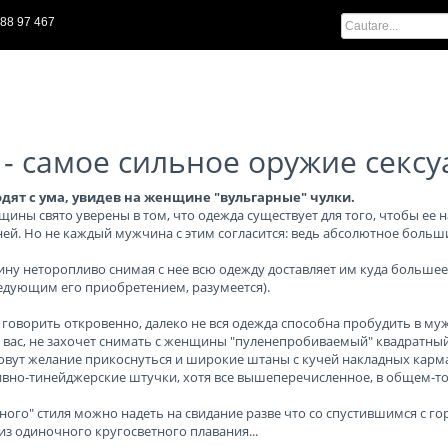
88 97 467
 - самое сильное оружие секс
ят с ума, увидев на женщине "вульгарные" чулки.
щины свято уверены в том, что одежда существует для того, чтобы ее н
ей. Но не каждый мужчина с этим согласится: ведь абсолютное больш
ну неторопливо снимая с нее всю одежду доставляет им куда большее
ледующим его приобретением, разумеется).
 говорить откровенно, далеко не вся одежда способна пробудить в муж
 вас, не захочет снимать с женщины "пуленепробиваемый" квадратный
зовут желание прикоснуться и широкие штаны с кучей накладных карма
вно-тинейджерские штучки, хотя все вышеперечисленное, в общем-то
ного" стиля можно надеть на свидание разве что со спустившимся с г
з одиночного кругосветного плавания...