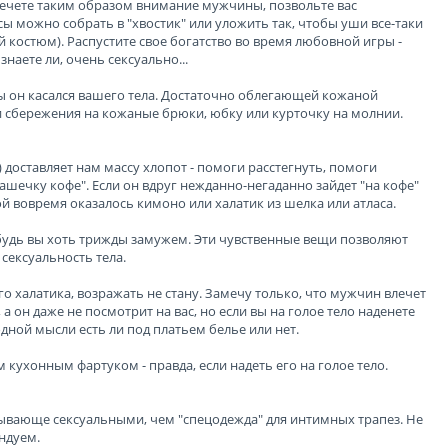
ивлечете таким образом внимание мужчины, позвольте вас
сы можно собрать в "хвостик" или уложить так, чтобы уши все-таки
костюм). Распустите свое богатство во время любовной игры -
наете ли, очень сексуально...
ы он касался вашего тела. Достаточно облегающей кожаной
ои сбережения на кожаные брюки, юбку или курточку на молнии.
 доставляет нам массу хлопот - помоги расстегнуть, помоги
 чашечку кофе". Если он вдруг нежданно-негаданно зайдет "на кофе"
ой вовремя оказалось кимоно или халатик из шелка или атласа.
 будь вы хоть трижды замужем. Эти чувственные вещи позволяют
сексуальность тела.
о халатика, возражать не стану. Замечу только, что мужчин влечет
 а он даже не посмотрит на вас, но если вы на голое тело наденете
дной мысли есть ли под платьем белье или нет.
ухонным фартуком - правда, если надеть его на голое тело.
зывающе сексуальными, чем "спецодежда" для интимных трапез. Не
ндуем.