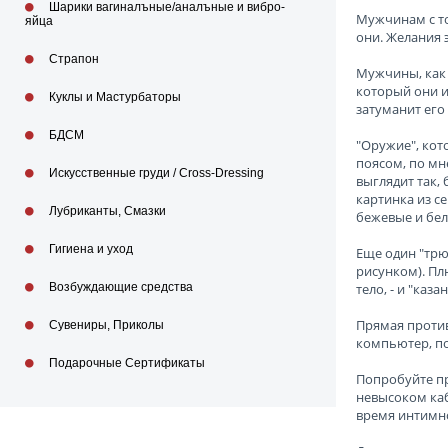
Шарики вагиналъные/аналъные и вибро-
Мужчинам с то
яйца
они. Желания 
Страпон
Мужчины, как 
который они и
Куклы и Мастурбаторы
затуманит его
БДСМ
"Оружие", кот
поясом, по мн
Искусственные груди / Cross-Dressing
выглядит так,
картинка из с
Лубриканты, Смазки
бежевые и бел
Гигиена и уход
Еще один "трю
рисунком). Пл
Возбуждающие средства
тело, - и "каза
Прямая против
Сувениры, Приколы
компьютер, по
Подарочные Сертификаты
Попробуйте пр
невысоком каб
время интимно