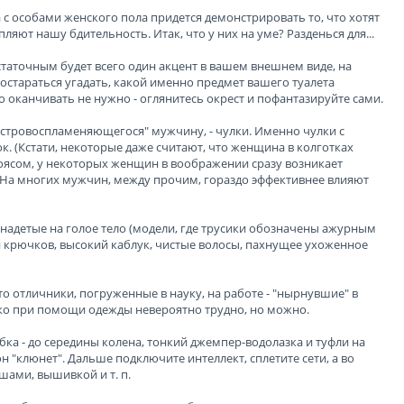
 особами женского пола придется демонстрировать то, что хотят
ляют нашу бдительность. Итак, что у них на уме? Разденься для...
остаточным будет всего один акцент в вашем внешнем виде, на
постараться угадать, какой именно предмет вашего туалета
о оканчивать не нужно - оглянитесь окрест и пофантазируйте сами.
быстровоспламеняющегося" мужчину, - чулки. Именно чулки с
. (Кстати, некоторые даже считают, что женщина в колготках
 поясом, у некоторых женщин в воображении сразу возникает
е. На многих мужчин, между прочим, гораздо эффективнее влияют
, надетые на голое тело (модели, где трусики обозначены ажурным
 крючков, высокий каблук, чистые волосы, пахнущее ухоженное
то отличники, погруженные в науку, на работе - "нырнувшие" в
ько при помощи одежды невероятно трудно, но можно.
ка - до середины колена, тонкий джемпер-водолазка и туфли на
 "клюнет". Дальше подключите интеллект, сплетите сети, а во
ами, вышивкой и т. п.