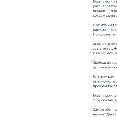
Кстати, если 
разочаровать:
остались откр
когда мужчина 
Еще мужчин во
одежды (очень
Приобретите..
Кстати, о мол
застегнуть... 
к вам домой, 
Свободная, ск
лучше всяких 
Если вам каже
именно то, что
прозрачное пл
Кстати, можно
"Поужинаем, м
Самые обычные
верите? Давай