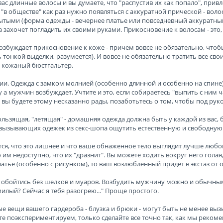
у вас длинные волосы и вы думаете, что "распустив их как попало", пр
 "в обществе" как раз нужно появляться с аккуратной прической - воло
ытыми (форма одежды - вечернее платье или повседневный аккуратный 
захочет погладить их своими руками. Прикосновение к волосам - это, з
збуждает прикосновение к коже - причем вовсе не обязательно, чтоб
 тонкой выделки, разумеется). И вовсе не обязательно тратить все св
. кожаный бюстгальтер.
нии. Одежда с замком молнией (особенно длинной и особенно на спине)
Ну а мужчин возбуждает. Учтите и это, если собираетесь "выпить с ним
и вы будете этому несказанно рады, позаботьтесь о том, чтобы под рук
ользящая, "летящая" - домашняя одежда должна быть у каждой из вас,
вызывающих одежек из секс-шопа ощутить естественную и свободную 
тся, что это лишнее и что ваше обнаженное тело выглядит лучше любог
 им недоступно, что их "дразнит". Вы можете ходить вокруг него голая,
атье (особенно с рисунком), то ваш возлюбленный придет в экстаз от о
 обойтись без шелков и муаров. Возбудить мужчину можно и обычным к
илый? Сейчас я тебя разогрею..." Проще простого.
 вещи вашего гардероба - блузка и брюки - могут быть не менее вы
те поэкспериментируем, только сделайте все точно так, как мы рекоме