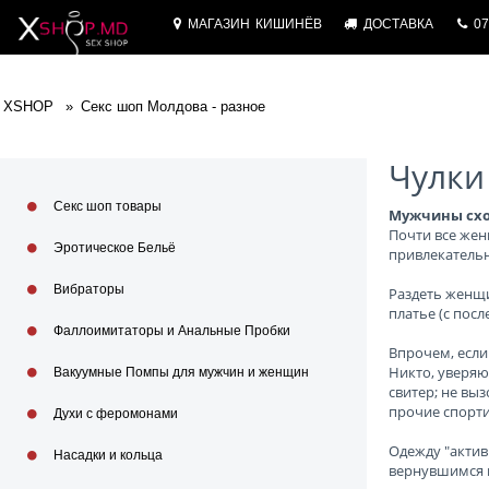
МАГАЗИН
КИШИНЁВ
ДОСТАВКА
07
XSHOP
Секс шоп Молдова - разное
Чулки
Секс шоп товары
Мужчины сход
Почти все жен
Эротическое Бельё
привлекательн
Вибраторы
Раздеть женщи
платье (с пос
Фаллоимитаторы и Анальные Пробки
Впрочем, если
Никто, уверяю
Вакуумные Помпы для мужчин и женщин
свитер; не вы
прочие спорти
Духи с феромонами
Одежду "актив
Насадки и кольца
вернувшимся и