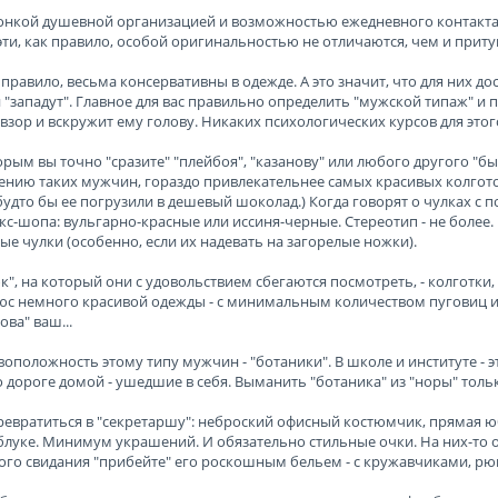
нкой душевной организацией и возможностью ежедневного контакта с
эти, как правило, особой оригинальностью не отличаются, чем и притуп
правило, весьма консервативны в одежде. А это значит, что для них д
 "западут". Главное для вас правильно определить "мужской типаж" и 
 взор и вскружит ему голову. Никаких психологических курсов для этог
орым вы точно "сразите" "плейбоя", "казанову" или любого другого "
ению таких мужчин, гораздо привлекательнее самых красивых колготок
 будто бы ее погрузили в дешевый шоколад.) Когда говорят о чулках с
екс-шопа: вульгарно-красные или иссиня-черные. Стереотип - не боле
ые чулки (особенно, если их надевать на загорелые ножки).
к", на который они с удовольствием сбегаются посмотреть, - колготки
юс немного красивой одежды - с минимальным количеством пуговиц и
нова" ваш...
оположность этому типу мужчин - "ботаники". В школе и институте - э
 дороге домой - ушедшие в себя. Выманить "ботаника" из "норы" тол
евратиться в "секретаршу": неброский офисный костюмчик, прямая юб
луке. Минимум украшений. И обязательно стильные очки. На них-то он
го свидания "прибейте" его роскошным бельем - с кружавчиками, рюш