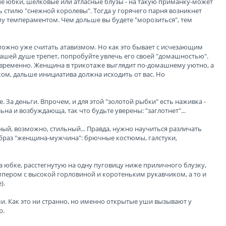
е юбки, шелковые или атласные блузы - на такую приманку-может
ть стилю "снежной королевы". Тогда у горячего парня возникнет
му темпераментом. Чем дольше вы будете "морозиться", тем
можно уже считать атавизмом. Но как это бывает с исчезающим
ашей душе трепет, попробуйте увлечь его своей "домашностью".
новременно. Женщина в трикотаже выглядит по-домашнему уютно, а
ком, дальше инициатива должна исходить от вас. Но
. За деньги. Впрочем, и для этой "золотой рыбки" есть наживка -
ьна и возбуждающа, так что будьте уверены: "заглотнет"...
ый, возможно, стильный... Правда, нужно научиться различать
образ "женщина-мужчина": брючные костюмы, галстуки,
 юбке, расстегнутую на одну пуговицу ниже приличного блузку,
мпером с высокой горловиной и коротеньким рукавчиком, а то и
).
уши. Как это ни странно, но именно открытые уши вызывают у
р.