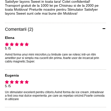
Satisfyer layons Sweet in toata tara! Colet confidential!
Transport gratuit de la 1000 lei pe Chisinau si de la 2000 pe
toata Moldova! Preturile noastre pentru Stimulator Satisfyer
layons Sweet sunt cele mai bune din Moldova!
Comentarii (2)
Elena
5 /5
Avind forma unui mini microfon,cu limbute care se rotesc intr-un ritm
ametitor pur si simplu ma cucerit din prima..foarte usor de incarcat prin
cablu magnetic.Super.
Eugenia
5 /5
Un stimulator excelent pentru clitoris.Avind forma de ice cream ,intradevar
a fost cea mai dulce experienta ,pe care as repetao oricind.Foarte comoda
in utilizare