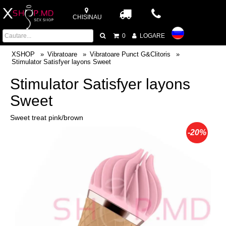
CHISINAU
0
LOGARE
XSHOP
Vibratoare
Vibratoare Punct G&Clitoris
Stimulator Satisfyer layons Sweet
Stimulator Satisfyer layons
Sweet
Sweet treat pink/brown
-20%