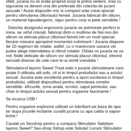
stilat, jucaria nu isi arata propriul scop la prima vedere, insa cu
siguranta va deveni una din preferate din colectia de jucarii
sexuale ! Acest dispozitiv mic si compact este creat special
pentru stimularea clitorisului femeii. Jucaria fabricat din silicon,
un material hipoalergenic, sigur pentru corp si piele sensibila !
Datorita designului ergonomic jucaria se potriveste perfect in
mina, iar virful rotunjit, fabricat dintr-o multime de fisii moi din
silicon va stimula placut clitorisul femeii intr-un mod special,
fiecare miscare apropiind momentul culminant ! Jucaria dispune
de 10 regimuri de rotatie, astfel, cu o manevrare usoara vei
putea alege intensitatea si ritmul rotatiei. Odata ce jucaria se va
roti, fisiile delicate de silicon vor stimula placut clitorisul, oferind
senzatii diverse de cele care le-ai simtit vreodata !
Stimulatorul layons Sweet Treat este o jucarie stimulatoare care
poate fi utilizata atit solo, cit si in timpul preludiului sau a actului
sexual. Jucaria este excelenta pentru a spori excitarea in timpul
preludiului, utilizati dispozitivul pentru stimularea zonelor
sensibile- sfircurile, zona anala, scrotul, capul penisului, sau
chiar in timpul actului sexual pentru orgasme fascinante !
Se incarca USB !
Pentru orgasme explozive utilizati un lubrifiant pe baza de apa
iar dupa jocurile incitante curatiti jucaria cu apa calda si sapun
lichid !
Cautati un Sexshop pentru a cumpara Stimulator Satisfyer
layons Sweet? Sex-shop Xshop este Solutia! Livram Stimulator