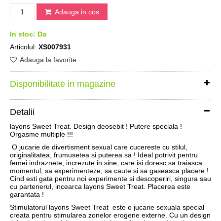
Adauga in cos
In stoc:
Da
Articolul:
XS007931
Adauga la favorite
Disponibilitate in magazine
Detalii
layons Sweet Treat. Design deosebit ! Putere speciala !
Orgasme multiple !!!
O jucarie de divertisment sexual care cucereste cu stilul,
originalitatea, frumusetea si puterea sa ! Ideal potrivit pentru
femei indraznete, increzute in sine, care isi doresc sa traiasca
momentul, sa experimenteze, sa caute si sa gaseasca placere !
Cind esti gata pentru noi experimente si descoperiri, singura sau
cu partenerul, incearca layons Sweet Treat. Placerea este
garantata !
Stimulatorul layons Sweet Treat este o jucarie sexuala special
creata pentru stimularea zonelor erogene externe. Cu un design