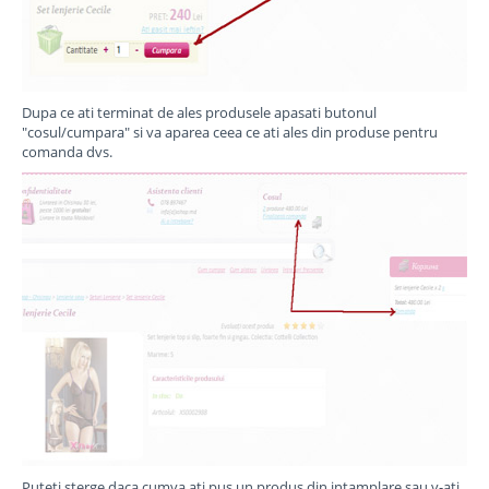
Dupa ce ati terminat de ales produsele apasati butonul
"cosul/cumpara" si va aparea ceea ce ati ales din produse pentru
comanda dvs.
Puteti sterge daca cumva ati pus un produs din intamplare sau v-ati