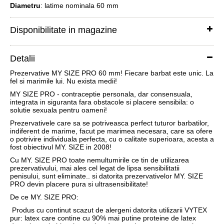
Diametru
: latime nominala 60 mm
Disponibilitate in magazine
Detalii
Prezervative MY SIZE PRO 60 mm! Fiecare barbat este unic. La
fel si marimile lui. Nu exista medii!
MY SIZE PRO - contraceptie personala, dar consensuala,
integrata in siguranta fara obstacole si placere sensibila: o
solutie sexuala pentru oameni!
Prezervativele care sa se potriveasca perfect tuturor barbatilor,
indiferent de marime, facut pe marimea necesara, care sa ofere
o potrivire individuala perfecta, cu o calitate superioara, acesta a
fost obiectivul MY. SIZE in 2008!
Cu MY. SIZE PRO toate nemultumirile ce tin de utilizarea
prezervativului, mai ales cel legat de lipsa sensibilitatii
penisului, sunt eliminate.. si datorita prezervativelor MY. SIZE
PRO devin placere pura si ultrasensibilitate!
De ce MY. SIZE PRO:
Produs cu continut scazut de alergeni datorita utilizarii VYTEX
pur: latex care contine cu 90% mai putine proteine de latex