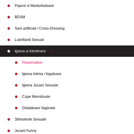
Papusi si Masturbatoare
BDSM
Sani artificiali / Cross-Dressing
Lubrifianti Sexuali
Igiena si Intretinere
Prezervative
Igiena Intima / Irigatoare
Igiena Jucarii Sexuale
Cupe Menstruale
Branduri
Dilatatoare Vaginale
Stimulente Sexuale
Jucarii Funny