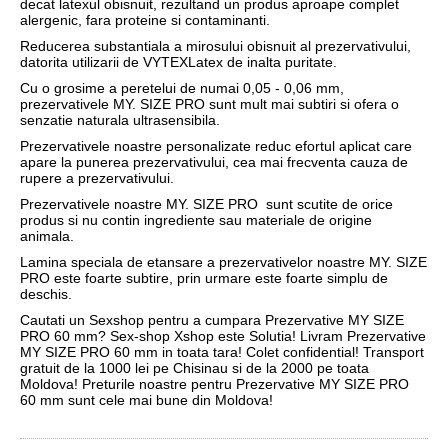
decat latexul obisnuit, rezultand un produs aproape complet
alergenic, fara proteine si contaminanti.
Reducerea substantiala a mirosului obisnuit al prezervativului,
datorita utilizarii de VYTEXLatex de inalta puritate.
Cu o grosime a peretelui de numai 0,05 - 0,06 mm,
prezervativele MY. SIZE PRO sunt mult mai subtiri si ofera o
senzatie naturala ultrasensibila.
Prezervativele noastre personalizate reduc efortul aplicat care
apare la punerea prezervativului, cea mai frecventa cauza de
rupere a prezervativului.
Prezervativele noastre MY. SIZE PRO sunt scutite de orice
produs si nu contin ingrediente sau materiale de origine
animala.
Lamina speciala de etansare a prezervativelor noastre MY. SIZE
PRO este foarte subtire, prin urmare este foarte simplu de
deschis.
Cautati un Sexshop pentru a cumpara Prezervative MY SIZE
PRO 60 mm? Sex-shop Xshop este Solutia! Livram Prezervative
MY SIZE PRO 60 mm in toata tara! Colet confidential! Transport
gratuit de la 1000 lei pe Chisinau si de la 2000 pe toata
Moldova! Preturile noastre pentru Prezervative MY SIZE PRO
60 mm sunt cele mai bune din Moldova!