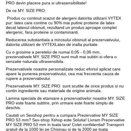
PRO devin placere pura si ultrasensibilitate!
De ce MY. SIZE PRO:
Produs cu continut scazut de alergeni datorita utilizarii VYTEX
pur: latex care contine cu 90% mai putine proteine de latex
decat latexul obisnuit, rezultand un produs aproape complet
alergenic, fara proteine si contaminanti.
Reducerea substantiala a mirosului obisnuit al prezervativului,
datorita utilizarii de VYTEXLatex de inalta puritate.
Cu o grosime a peretelui de numai 0,05 - 0,06 mm,
prezervativele MY. SIZE PRO sunt mult mai subtiri si ofera o
senzatie naturala ultrasensibila.
Prezervativele noastre personalizate reduc efortul aplicat care
apare la punerea prezervativului, cea mai frecventa cauza de
rupere a prezervativului.
Prezervativele MY. SIZE PRO sunt scutite de orice produs si nu
contin ingrediente sau materiale de origine animala.
Lamina speciala de etansare a prezervativelor noastre MY. SIZE
PRO este foarte subtire, prin urmare este foarte simplu de
deschis.
Cautati un Sexshop pentru a cumpara Prezervative MY SIZE
PRO 53 mm? Sex-shop Xshop este Solutia! Livram Prezervative
MY SIZE PRO 53 mm in toata tara! Colet confidential! Transport
gratuit de la 1000 lei pe Chisinau si de la 2000 pe toata