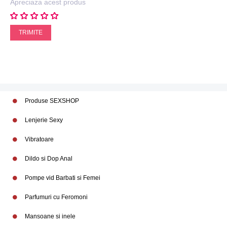
Apreciaza acest produs
TRIMITE
Produse SEXSHOP
Lenjerie Sexy
Vibratoare
Dildo si Dop Anal
Pompe vid Barbati si Femei
Parfumuri cu Feromoni
Mansoane si inele