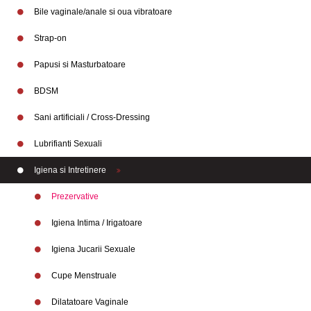
Bile vaginale/anale si oua vibratoare
Strap-on
Papusi si Masturbatoare
BDSM
Sani artificiali / Cross-Dressing
Lubrifianti Sexuali
Igiena si Intretinere
Prezervative
Igiena Intima / Irigatoare
Igiena Jucarii Sexuale
Cupe Menstruale
Branduri
Dilatatoare Vaginale