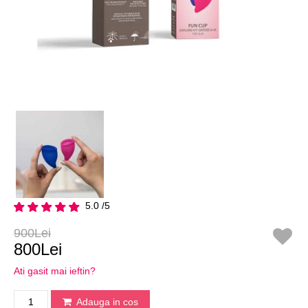
5.0 /5
900Lei
800Lei
Ati gasit mai ieftin?
Adauga in cos