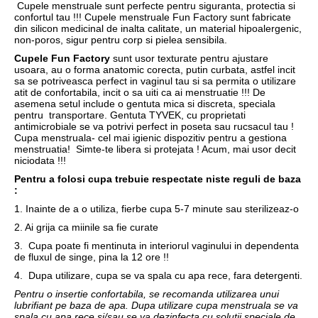
Cupele menstruale sunt perfecte pentru siguranta, protectia si
confortul tau !!! Cupele menstruale Fun Factory sunt fabricate
din silicon medicinal de inalta calitate, un material hipoalergenic,
non-poros, sigur pentru corp si pielea sensibila.
Cupele Fun Factory
sunt usor texturate pentru ajustare
usoara, au o forma anatomic corecta, putin curbata, astfel incit
sa se potriveasca perfect in vaginul tau si sa permita o utilizare
atit de confortabila, incit o sa uiti ca ai menstruatie !!! De
asemena setul include o gentuta mica si discreta, speciala
pentru transportare. Gentuta TYVEK, cu proprietati
antimicrobiale se va potrivi perfect in poseta sau rucsacul tau !
Cupa menstruala- cel mai igienic dispozitiv pentru a gestiona
menstruatia! Simte-te libera si protejata ! Acum, mai usor decit
niciodata !!!
Pentru a folosi cupa trebuie respectate niste reguli de baza
:
1. Inainte de a o utiliza, fierbe cupa 5-7 minute sau sterilizeaz-o
2. Ai grija ca miinile sa fie curate
3. Cupa poate fi mentinuta in interiorul vaginului in dependenta
de fluxul de singe, pina la 12 ore !!
4. Dupa utilizare, cupa se va spala cu apa rece, fara detergenti.
Pentru o insertie confortabila, se recomanda utilizarea unui
lubrifiant pe baza de apa. Dupa utilizare cupa menstruala se va
spala cu apa rece si/sau se va dezinfecta cu solutii speciale de