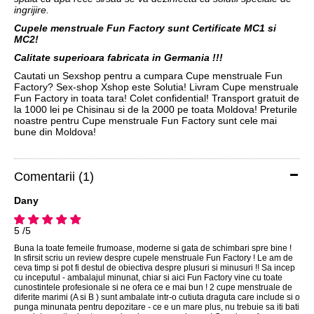
ingrijire.
Cupele menstruale Fun Factory sunt Certificate MC1 si
MC2!
Calitate superioara fabricata in Germania !!!
Cautati un Sexshop pentru a cumpara Cupe menstruale Fun
Factory? Sex-shop Xshop este Solutia! Livram Cupe menstruale
Fun Factory in toata tara! Colet confidential! Transport gratuit de
la 1000 lei pe Chisinau si de la 2000 pe toata Moldova! Preturile
noastre pentru Cupe menstruale Fun Factory sunt cele mai
bune din Moldova!
Comentarii (1)
Dany
5 /5
Buna la toate femeile frumoase, moderne si gata de schimbari spre bine !
In sfirsit scriu un review despre cupele menstruale Fun Factory ! Le am de
ceva timp si pot fi destul de obiectiva despre plusuri si minusuri !! Sa incep
cu inceputul - ambalajul minunat, chiar si aici Fun Factory vine cu toate
cunostintele profesionale si ne ofera ce e mai bun ! 2 cupe menstruale de
diferite marimi (A si B ) sunt ambalate intr-o cutiuta draguta care include si o
punga minunata pentru depozitare - ce e un mare plus, nu trebuie sa iti bati