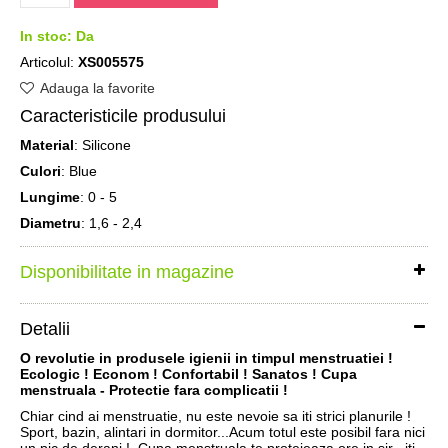
In stoc:
Da
Articolul:
XS005575
Adauga la favorite
Caracteristicile produsului
Material
: Silicone
Culori
: Blue
Lungime
: 0 - 5
Diametru
: 1,6 - 2,4
Disponibilitate in magazine
Detalii
O revolutie in produsele igienii in timpul menstruatiei !
Ecologic ! Econom ! Confortabil ! Sanatos ! Cupa
menstruala - Protectie fara complicatii !
Chiar cind ai menstruatie, nu este nevoie sa iti strici planurile !
Sport, bazin, alintari in dormitor...Acum totul este posibil fara nici
un pic de deranj ! Cupa menstruala te protejeaza ore in sir , iti