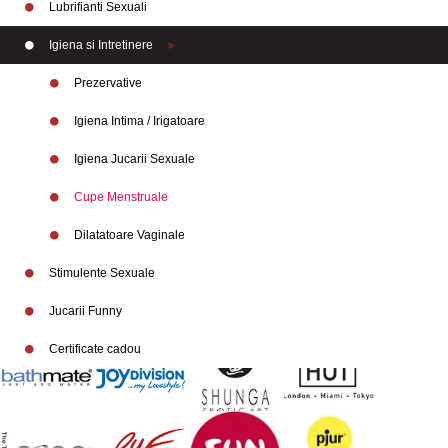
Lubrifianti Sexuali
Igiena si Intretinere
Prezervative
Igiena Intima / Irigatoare
Igiena Jucarii Sexuale
Cupe Menstruale
Branduri
Dilatatoare Vaginale
Stimulente Sexuale
Jucarii Funny
Certificate cadou