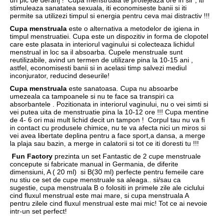
stimuleaza sanatatea sexuala, iti economiseste banii si iti
permite sa utilizezi timpul si energia pentru ceva mai distractiv !!!
Cupa menstruala
este o alternativa a metodelor de igiena in
timpul menstruatiei. Cupa este un dispozitiv in forma de clopotel
care este plasata in interiorul vaginului si colecteaza lichidul
menstrual in loc sa il absoarba. Cupele menstruale sunt
reutilizabile, avind un termen de utilizare pina la 10-15 ani ,
astfel, economisesti banii si in acelasi timp salvezi mediul
inconjurator, reducind deseurile!
Cupa menstruala
este sanatoasa. Cupa nu absoarbe
umezeala ca tampoanele si nu te face sa transpiri ca
absorbantele . Pozitionata in interiorul vaginului, nu o vei simti si
vei putea uita de menstruatie pina la 10-12 ore !!! Cupa mentine
de 4- 6 ori mai mult lichid decit un tampon ! Corpul tau nu va fi
in contact cu produsele chimice, nu te va afecta nici un miros si
vei avea libertate deplina pentru a face sport,a dansa, a merge
la plaja sau bazin, a merge in calatorii si tot ce iti doresti tu !!!
Fun Factory
prezinta un set Fantastic de 2 cupe menstruale
concepute si fabricate manual in Germania, de diferite
dimensiuni, A ( 20 ml) si B(30 ml) perfecte pentru femeile care
nu stiu ce set de cupe menstruale sa aleaga.. si/sau ca
sugestie, cupa menstruala B o folositi in primele zile ale ciclului
cind fluxul menstrual este mai mare, si cupa menstruala A
pentru zilele cind fluxul menstrual este mai mic! Tot ce ai nevoie
intr-un set perfect!