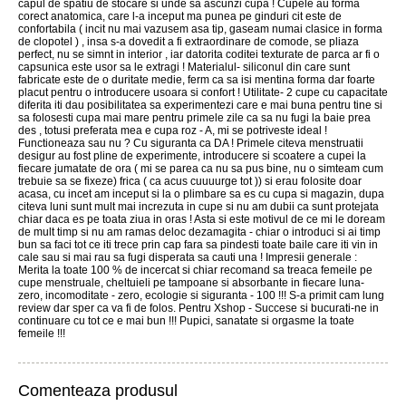
capul de spatiu de stocare si unde sa ascunzi cupa ! Cupele au forma
corect anatomica, care l-a inceput ma punea pe ginduri cit este de
confortabila ( incit nu mai vazusem asa tip, gaseam numai clasice in forma
de clopotel ) , insa s-a dovedit a fi extraordinare de comode, se pliaza
perfect, nu se simnt in interior , iar datorita coditei texturate de parca ar fi o
capsunica este usor sa le extragi ! Materialul- siliconul din care sunt
fabricate este de o duritate medie, ferm ca sa isi mentina forma dar foarte
placut pentru o introducere usoara si confort ! Utilitate- 2 cupe cu capacitate
diferita iti dau posibilitatea sa experimentezi care e mai buna pentru tine si
sa folosesti cupa mai mare pentru primele zile ca sa nu fugi la baie prea
des , totusi preferata mea e cupa roz - A, mi se potriveste ideal !
Functioneaza sau nu ? Cu siguranta ca DA ! Primele citeva menstruatii
desigur au fost pline de experimente, introducere si scoatere a cupei la
fiecare jumatate de ora ( mi se parea ca nu sa pus bine, nu o simteam cum
trebuie sa se fixeze) frica ( ca acus cuuuurge tot )) si erau folosite doar
acasa, cu incet am inceput si la o plimbare sa es cu cupa si magazin, dupa
citeva luni sunt mult mai increzuta in cupe si nu am dubii ca sunt protejata
chiar daca es pe toata ziua in oras ! Asta si este motivul de ce mi le doream
de mult timp si nu am ramas deloc dezamagita - chiar o introduci si ai timp
bun sa faci tot ce iti trece prin cap fara sa pindesti toate baile care iti vin in
cale sau si mai rau sa fugi disperata sa cauti una ! Impresii generale :
Merita la toate 100 % de incercat si chiar recomand sa treaca femeile pe
cupe menstruale, cheltuieli pe tampoane si absorbante in fiecare luna-
zero, incomoditate - zero, ecologie si siguranta - 100 !!! S-a primit cam lung
review dar sper ca va fi de folos. Pentru Xshop - Succese si bucurati-ne in
continuare cu tot ce e mai bun !!! Pupici, sanatate si orgasme la toate
femeile !!!
Comenteaza produsul