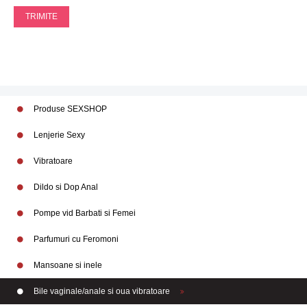
TRIMITE
Produse SEXSHOP
Lenjerie Sexy
Vibratoare
Dildo si Dop Anal
Pompe vid Barbati si Femei
Parfumuri cu Feromoni
Mansoane si inele
Bile vaginale/anale si oua vibratoare