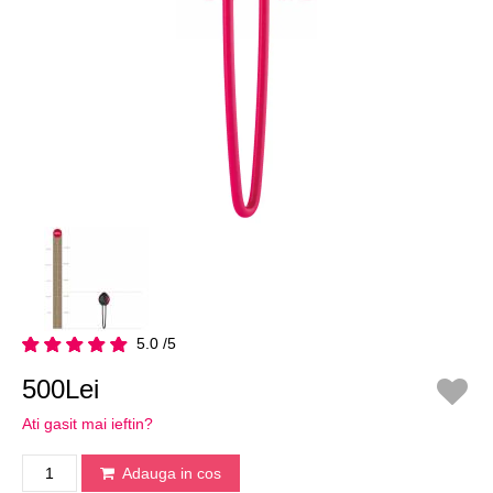
5.0 /5
500Lei
Ati gasit mai ieftin?
Adauga in cos