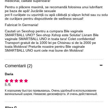
medicinal, calitate superioară!
Pentru o plăcere maximă, se recomandă folosirea unui lubrifiant
pe baza de apă! Jucăriile sexuale
pot fi curățate cu ușurință cu apă călduță și săpun lichid sau cu soluț
de curățare pentru dispozitivele de wellness sexual!
Fabricat în Germania!
Cautati un Sexshop pentru a cumpara Bile vaginale
SMARTBALL UNO? Sex-shop Xshop este Solutia! Livram Bile
vaginale SMARTBALL UNO in toata tara! Colet confidential!
Transport gratuit de la 1000 lei pe Chisinau si de la 2000 pe
toata Moldova! Preturile noastre pentru Bile vaginale
SMARTBALL UNO sunt cele mai bune din Moldova!
Comentarii (2)
Daria
5 /5
К хорошему быстро привыкаешь. Очень удобный в использовании
вагинальный шарик. Никаково дискомфорта. И очень действенный.
Alina G.