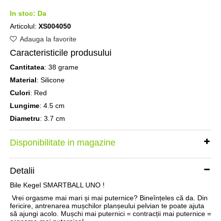
In stoc:
Da
Articolul:
XS004050
Adauga la favorite
Caracteristicile produsului
Cantitatea
: 38 grame
Material
: Silicone
Culori
: Red
Lungime
: 4.5 cm
Diametru
: 3.7 cm
Disponibilitate in magazine
Detalii
Bile Kegel SMARTBALL UNO !
Vrei orgasme mai mari și mai puternice? Bineînțeles că da. Din
fericire, antrenarea mușchilor planșeului pelvian te poate ajuta
să ajungi acolo. Mușchi mai puternici = contracții mai puternice =