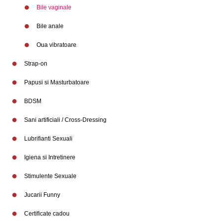
Bile vaginale
Bile anale
Oua vibratoare
Strap-on
Papusi si Masturbatoare
BDSM
Sani artificiali / Cross-Dressing
Lubrifianti Sexuali
Igiena si Intretinere
Stimulente Sexuale
Branduri
Jucarii Funny
Certificate cadou