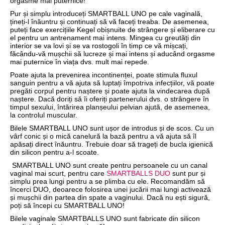
orgasme mai puternice!
Pur și simplu introduceți SMARTBALL UNO pe cale vaginală,
țineți-l înăuntru și continuați să vă faceți treaba. De asemenea,
puteți face exercițiile Kegel obișnuite de strângere și eliberare cu
el pentru un antrenament mai intens. Mingea cu greutăți din
interior se va lovi și se va rostogoli în timp ce vă mișcați,
făcându-vă mușchii să lucreze și mai intens și aducând orgasme
mai puternice în viața dvs. mult mai repede.
Poate ajuta la prevenirea incontinenței, poate stimula fluxul
sanguin pentru a vă ajuta să luptați împotriva infecțiilor, vă poate
pregăti corpul pentru naștere și poate ajuta la vindecarea după
naștere. Dacă doriți să îi oferiți partenerului dvs. o strângere în
timpul sexului, întărirea planșeului pelvian ajută, de asemenea,
la controlul muscular.
Bilele SMARTBALL UNO sunt ușor de introdus și de scos. Cu un
vârf conic și o mică canelură la bază pentru a vă ajuta să îl
apăsați direct înăuntru. Trebuie doar să trageți de bucla igienică
din silicon pentru a-l scoate.
SMARTBALL UNO sunt create pentru persoanele cu un canal
vaginal mai scurt, pentru care
SMARTBALLS DUO
sunt pur și
simplu prea lungi pentru a se plimba cu ele. Recomandăm să
încerci DUO, deoarece folosirea unei jucării mai lungi activează
și mușchii din partea din spate a vaginului. Dacă nu ești sigură,
poți să începi cu SMARTBALL UNO!
Bilele vaginale SMARTBALLS UNO sunt fabricate din silicon